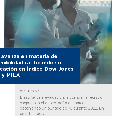
avanza en materia de
enibilidad ratificando su
ficación en Índice Dow Jones
e y MILA
05/Feb/2023
En su tercera evaluación, la compañía registró
mejoras en el desempeño de índices
obteniendo un puntaje de 75 durante 2022. En
cuanto a desafío ...