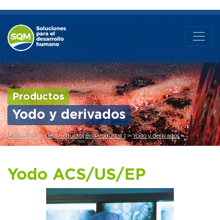
Productos
Yodo y derivados
Inicio SQM
[:es]Producto[:en]Products[:]
Yodo y derivados
Yodo ACS/US/EP