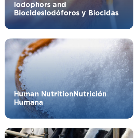
Iodophors and
Biocides
Iodóforos y Biocidas
Human Nutrition
Nutrición
Humana