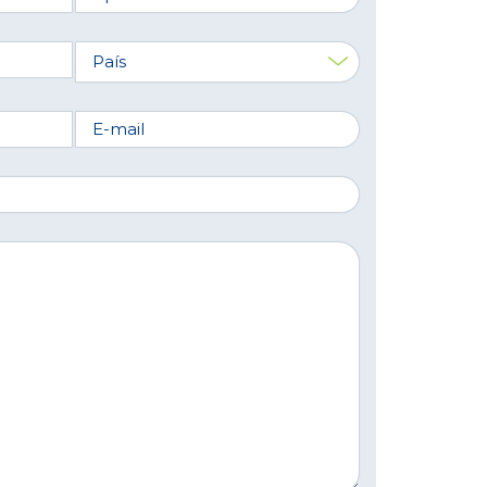
País
E-mail