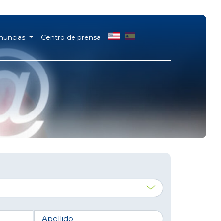
EN
ES
enuncias
Centro de prensa
Apellido