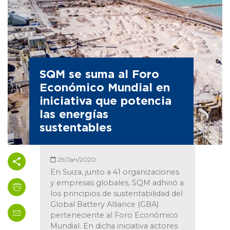
SQM se suma al Foro
Económico Mundial en
iniciativa que potencia
las energías
sustentables
29/Jan/2020
En Suiza, junto a 41 organizaciones
y empresas globales, SQM adhirió a
los principios de sustentabilidad del
Global Battery Alliance (GBA)
perteneciente al Foro Económico
Mundial. En dicha iniciativa actores