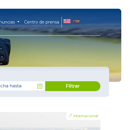
EN
ES
enuncias
Centro de prensa
a hasta
Filtrar
Internacional