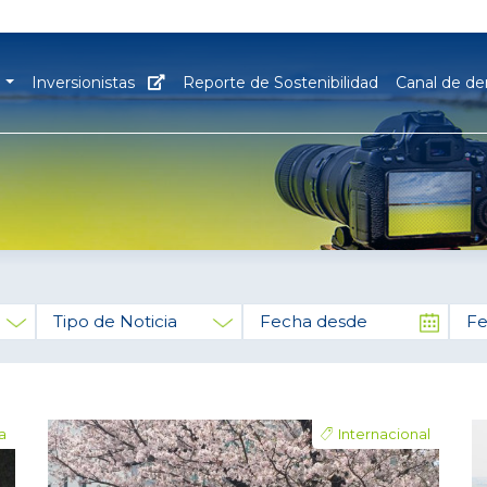
M
Inversionistas
Reporte de Sostenibilidad
Canal de d
Tipo de Noticia
Fecha desde
Fech
a
Internacional